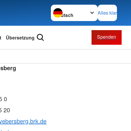
Sprache wechseln zu
Alles klar
Spenden
t
Übersetzung
rsberg
5 0
5 20
vebersberg.brk.de