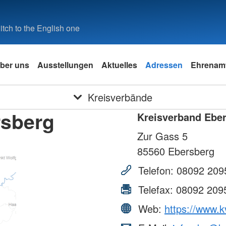
tch to the English one
ber uns
Ausstellungen
Aktuelles
Adressen
Ehrenam
Kreisverbände
rsberg
Kreisverband Ebe
Zur Gass 5
85560
Ebersberg
Telefon:
08092 209
Telefax:
08092 209
Web:
https://www.k