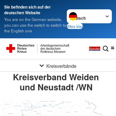
Sie befinden sich auf der
Sprache wechseln zu
deutschen Website
You are on the German website,
you can use the switch to switch to
Alles klar
the English one
Arbeitsgemeinschaft
Spenden
der deutschen
Rotkreuz-Museen
Kreisverbände
Kreisverband Weiden
und Neustadt /WN