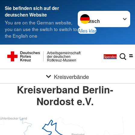
Sie befinden sich auf der
Sprache wechseln zu
deutschen Website
You are on the German website,
you can use the switch to switch to
Alles klar
the English one
Arbeitsgemeinschaft
Spenden
der deutschen
Rotkreuz-Museen
Kreisverbände
Kreisverband Berlin-
Nordost e.V.