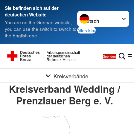
Sie befinden sich auf der
Sprache wechseln zu
deutschen Website
You are on the German website,
you can use the switch to switch to
Alles klar
the English one
Arbeitsgemeinschaft
Spenden
der deutschen
Rotkreuz-Museen
Kreisverbände
Kreisverband Wedding /
Prenzlauer Berg e. V.