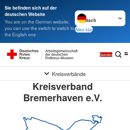
Sie befinden sich auf der
Sprache wechseln zu
deutschen Website
You are on the German website,
you can use the switch to switch to
Alles klar
the English one
Arbeitsgemeinschaft
Spenden
der deutschen
Rotkreuz-Museen
Kreisverbände
Kreisverband
Bremerhaven e.V.