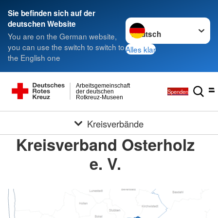
Sie befinden sich auf der
Sprache wechseln zu
deutschen Website
You are on the German website,
you can use the switch to switch to
Alles klar
the English one
Arbeitsgemeinschaft
Spenden
der deutschen
Rotkreuz-Museen
Kreisverbände
Kreisverband Osterholz
e. V.