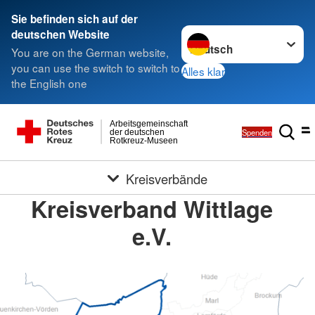
Sie befinden sich auf der
Sprache wechseln zu
deutschen Website
You are on the German website,
you can use the switch to switch to
Alles klar
the English one
Arbeitsgemeinschaft
Spenden
der deutschen
Rotkreuz-Museen
Kreisverbände
Kreisverband Wittlage
e.V.