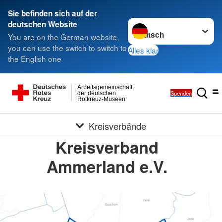
Sie befinden sich auf der
Sprache wechseln zu
deutschen Website
You are on the German website,
you can use the switch to switch to
Alles klar
the English one
Arbeitsgemeinschaft
Spenden
der deutschen
Rotkreuz-Museen
Kreisverbände
Kreisverband
Ammerland e.V.