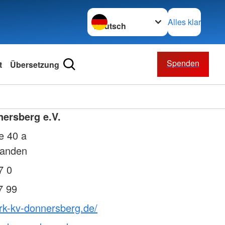
Sprache wechseln zu
Alles klar
Spenden
t
Übersetzung
ersberg e.V.
e 40 a
landen
7 0
7 99
rk-kv-donnersberg.de/