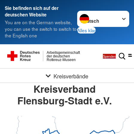
Sie befinden sich auf der
Sprache wechseln zu
deutschen Website
You are on the German website,
you can use the switch to switch to
Alles klar
the English one
Arbeitsgemeinschaft
Spenden
der deutschen
Rotkreuz-Museen
Kreisverbände
Kreisverband
Flensburg-Stadt e.V.