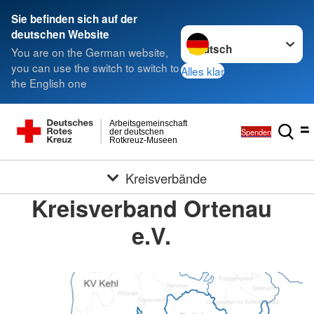
Sie befinden sich auf der
Sprache wechseln zu
deutschen Website
You are on the German website,
you can use the switch to switch to
Alles klar
the English one
Arbeitsgemeinschaft
Spenden
der deutschen
Rotkreuz-Museen
Kreisverbände
Kreisverband Ortenau
e.V.