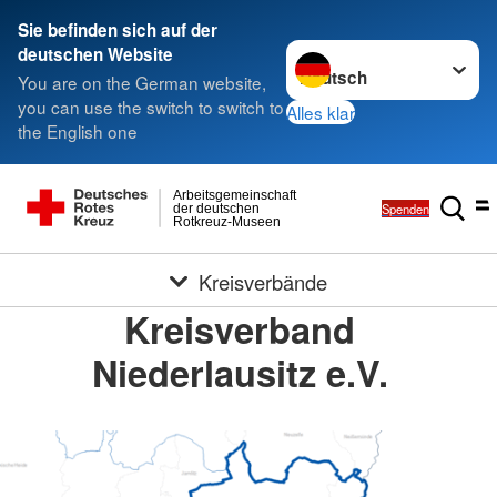
Sie befinden sich auf der
Sprache wechseln zu
deutschen Website
You are on the German website,
you can use the switch to switch to
Alles klar
the English one
Arbeitsgemeinschaft
Spenden
der deutschen
Rotkreuz-Museen
Kreisverbände
Kreisverband
Niederlausitz e.V.