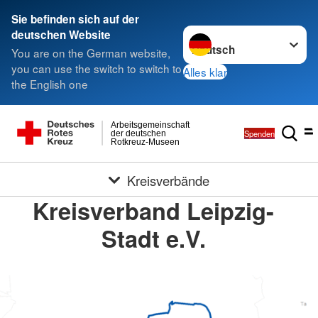
Sie befinden sich auf der
Sprache wechseln zu
deutschen Website
You are on the German website,
you can use the switch to switch to
Alles klar
the English one
Arbeitsgemeinschaft
Spenden
der deutschen
Rotkreuz-Museen
Kreisverbände
Kreisverband Leipzig-
Stadt e.V.