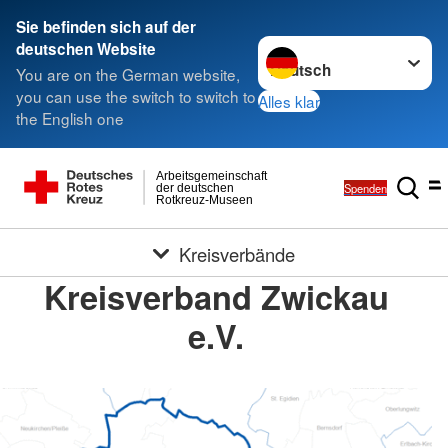
Sie befinden sich auf der
Sprache wechseln zu
deutschen Website
You are on the German website,
you can use the switch to switch to
Alles klar
the English one
Arbeitsgemeinschaft
Spenden
der deutschen
Rotkreuz-Museen
Kreisverbände
Kreisverband Zwickau
e.V.