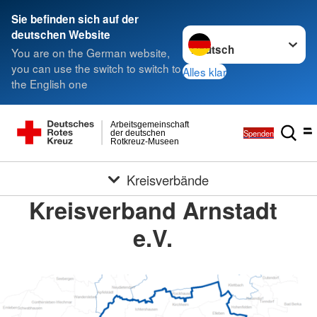
Sie befinden sich auf der
Sprache wechseln zu
deutschen Website
You are on the German website,
you can use the switch to switch to
Alles klar
the English one
Arbeitsgemeinschaft
Spenden
der deutschen
Rotkreuz-Museen
Kreisverbände
Kreisverband Arnstadt
e.V.