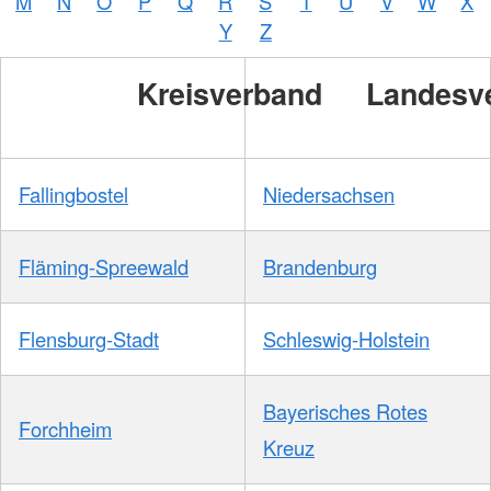
M
N
O
P
Q
R
S
T
U
V
W
X
Y
Z
Kreisverband
Landesv
Fallingbostel
Niedersachsen
Fläming-Spreewald
Brandenburg
Flensburg-Stadt
Schleswig-Holstein
Bayerisches Rotes
Forchheim
Kreuz