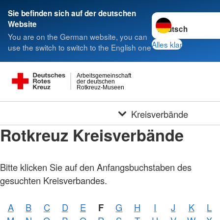
Sie befinden sich auf der deutschen
Sprache wechseln 
Website
You are on the German website, you can
Alles klar
use the switch to switch to the English one
Arbeitsgemeinschaft
der deutschen
Rotkreuz-Museen
Kreisverbände
Rotkreuz Kreisverbände
Bitte klicken Sie auf den Anfangsbuchstaben des
gesuchten Kreisverbandes.
A
B
C
D
E
F
G
H
I
J
K
L