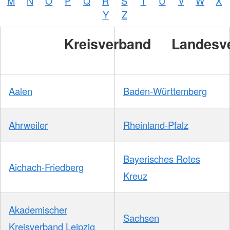
M
N
O
P
Q
R
S
T
U
V
W
X
Y
Z
Kreisverband
Landesv
Aalen
Baden-Württemberg
Ahrweiler
Rheinland-Pfalz
Bayerisches Rotes
Aichach-Friedberg
Kreuz
Akademischer
Sachsen
Kreisverband Leipzig