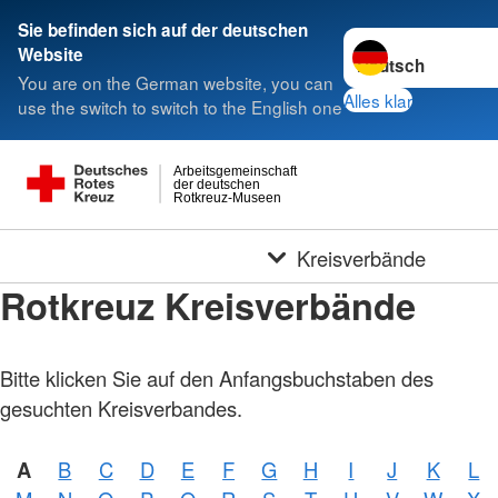
Sie befinden sich auf der deutschen
Sprache wechseln 
Website
You are on the German website, you can
Alles klar
use the switch to switch to the English one
Arbeitsgemeinschaft
der deutschen
Rotkreuz-Museen
Kreisverbände
Rotkreuz Kreisverbände
Bitte klicken Sie auf den Anfangsbuchstaben des
gesuchten Kreisverbandes.
A
B
C
D
E
F
G
H
I
J
K
L