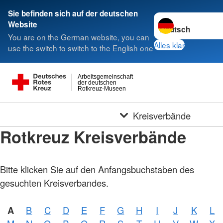
Sie befinden sich auf der deutschen
Sprache wechseln 
Website
You are on the German website, you can
Alles klar
use the switch to switch to the English one
Arbeitsgemeinschaft
der deutschen
Rotkreuz-Museen
Kreisverbände
Rotkreuz Kreisverbände
Bitte klicken Sie auf den Anfangsbuchstaben des
gesuchten Kreisverbandes.
A
B
C
D
E
F
G
H
I
J
K
L