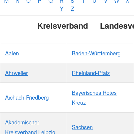
M
N
O
P
Q
R
S
T
U
V
W
X
Y
Z
Kreisverband
Landesv
Aalen
Baden-Württemberg
Ahrweiler
Rheinland-Pfalz
Bayerisches Rotes
Aichach-Friedberg
Kreuz
Akademischer
Sachsen
Kreisverband Leipzig