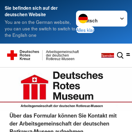
Sie befinden sich auf der
Sprache wechseln zu
deutschen Website
You are on the German website,
you can use the switch to switch to
Alles klar
the English one
Arbeitsgemeinschaft
Spenden
der deutschen
Rotkreuz-Museen
Über das Formular können Sie Kontakt mit
der Arbeitsgemeinschaft der deutschen
Rotkreuz-Museen aufnehmen.