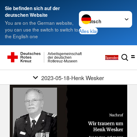
Sie befinden sich auf der
Sprache wechseln zu
deutschen Website
You are on the German website,
you can use the switch to switch to
Alles klar
the English one
Arbeitsgemeinschaft
Spenden
der deutschen
Rotkreuz-Museen
2023-05-18-Henk Wesker