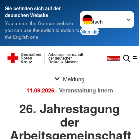
Sie befinden sich auf der
Sprache wechseln zu
deutschen Website
You are on the German website,
you can use the switch to switch to
Alles klar
the English one
Arbeitsgemeinschaft
Spenden
der deutschen
Rotkreuz-Museen
Meldung
11.09.2026
· Veranstaltung Intern
26. Jahrestagung
der
Arbeitsgemeinschaft