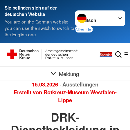
Sie befinden sich auf der
Sprache wechseln zu
deutschen Website
You are on the German website,
you can use the switch to switch to
Alles klar
the English one
Arbeitsgemeinschaft
Spenden
der deutschen
Rotkreuz-Museen
Meldung
15.03.2026
· Ausstellungen
Erstellt von
Rotkreuz-Museum Westfalen-
Lippe
DRK-
Dienstbekleidung in