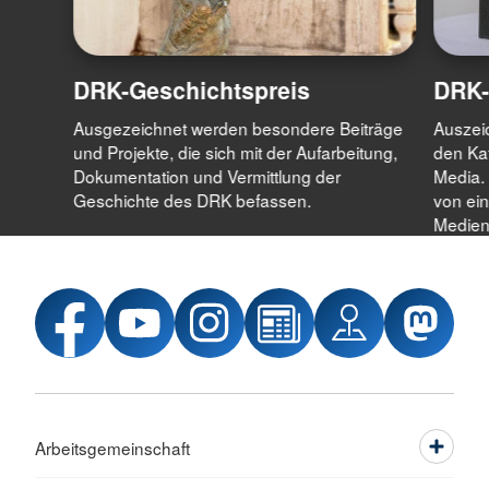
DRK-Geschichtspreis
DRK-
Ausgezeichnet werden besondere Beiträge
Auszeic
und Projekte, die sich mit der Aufarbeitung,
den Kat
Dokumentation und Vermittlung der
Media.
Geschichte des DRK befassen.
von ei
Medien
Arbeitsgemeinschaft