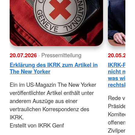
20.07.2026
· Pressemitteilung
20.05.202
Erklärung des IKRK zum Artikel in
IKRK-Präs
The New Yorker
nicht meh
was wir in
Ein im US-Magazin The New Yorker
rechtskonf
veröffentlichter Artikel enthält unter
Rede von Mi
anderem Auszüge aus einer
Präsidentin
vertraulichen Korrespondenz des
Komitees v
IKRK.
offenen De
Erstellt von IKRK Genf
Zivilperson