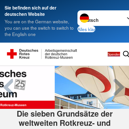
Sie befinden sich auf der
Sprache wechseln zu
deutschen Website
You are on the German website,
you can use the switch to switch to
Alles klar
the English one
Arbeitsgemeinschaft
Spenden
der deutschen
Rotkreuz-Museen
Die sieben Grundsätze der
weltweiten Rotkreuz- und