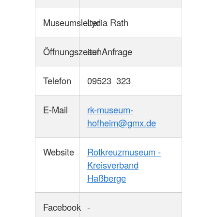
Museumsleiter
Lydia Rath
Öffnungszeiten
auf Anfrage
Telefon
09523 323
E-Mail
rk-museum-
hofheim@gmx.de
Website
Rotkreuzmuseum -
Kreisverband
Haßberge
Facebook
-