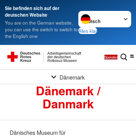
Sie befinden sich auf der
Sprache wechseln zu
deutschen Website
You are on the German website,
you can use the switch to switch to
Alles klar
the English one
Arbeitsgemeinschaft
Spenden
der deutschen
Rotkreuz-Museen
Dänemark
Dänemark /
Danmark
Dänisches Museum für