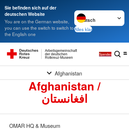
Sie befinden sich auf der
Sprache wechseln zu
deutschen Website
You are on the German website,
you can use the switch to switch to
Alles klar
the English one
Arbeitsgemeinschaft
Spenden
der deutschen
Rotkreuz-Museen
Afghanistan
Afghanistan /
افغانستان
OMAR HQ & Museum