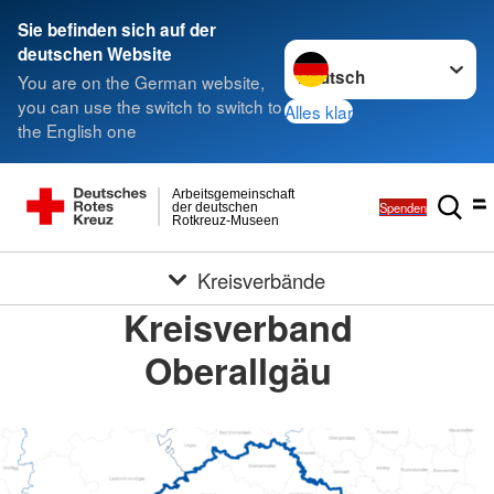
Sie befinden sich auf der
Sprache wechseln zu
deutschen Website
You are on the German website,
you can use the switch to switch to
Alles klar
the English one
Arbeitsgemeinschaft
Spenden
der deutschen
Rotkreuz-Museen
Kreisverbände
Kreisverband
Oberallgäu