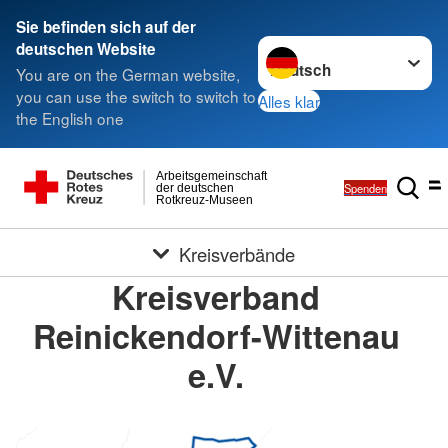
Sie befinden sich auf der
Sprache wechseln zu
deutschen Website
You are on the German website,
you can use the switch to switch to
Alles klar
the English one
Arbeitsgemeinschaft
Spenden
der deutschen
Rotkreuz-Museen
Kreisverbände
Kreisverband
Reinickendorf-Wittenau
e.V.