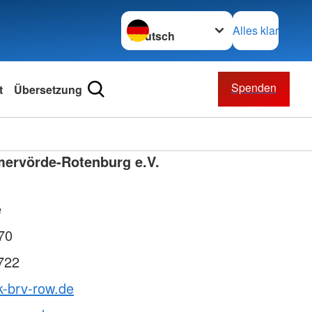
Sprache wechseln zu
Alles klar
Spenden
t
Übersetzung
mervörde-Rotenburg e.V.
e
70
722
k-brv-row.de