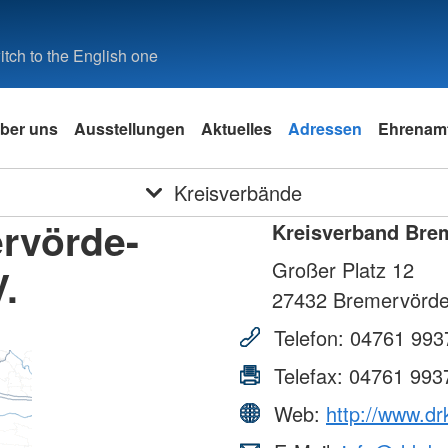
tch to the English one
ber uns
Ausstellungen
Aktuelles
Adressen
Ehrenam
Kreisverbände
rvörde-
Kreisverband Bre
Großer Platz 12
.
27432
Bremervörd
Telefon:
04761 993
Telefax:
04761 993
Web:
http://www.dr