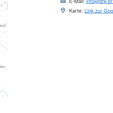
E-Mail:
info@drk-br
Karte:
Link zur Go