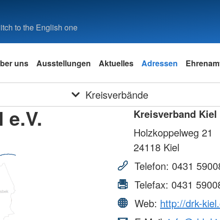
tch to the English one
ber uns
Ausstellungen
Aktuelles
Adressen
Ehrenam
Kreisverbände
 e.V.
Kreisverband Kiel 
Holzkoppelweg 21
24118
Kiel
Telefon:
0431 5900
Telefax:
0431 5900
Web:
http://drk-kiel