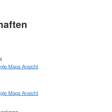
haften
l
ogle Maps Ansicht
ogle Maps Ansicht
penkamp