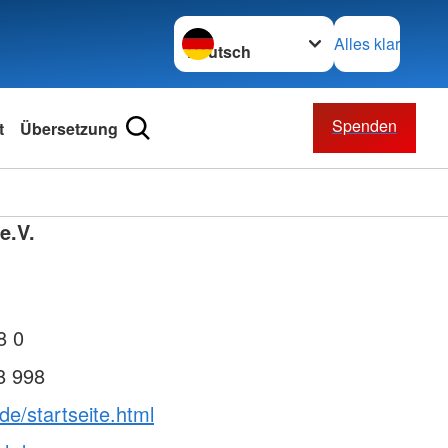
Sprache wechseln zu
Alles klar
Spenden
t
Übersetzung
e.V.
8 0
8 998
.de/startseite.html