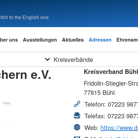
tch to the English one
ber uns
Ausstellungen
Aktuelles
Adressen
Ehrenam
Kreisverbände
hern e.V.
Kreisverband Bühl
Fridolin-Stiegler-St
77815
Bühl
Telefon:
07223 987
Telefax:
07223 987
Web:
https://www.d