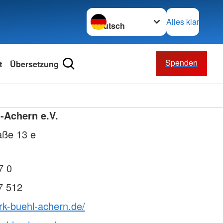
Sprache wechseln zu
Alles klar
Spenden
t
Übersetzung
-Achern e.V.
raße 13 e
7 0
7 512
rk-buehl-achern.de/