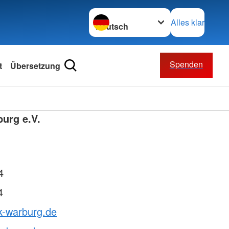
Sprache wechseln zu
Alles klar
Spenden
t
Übersetzung
urg e.V.
4
4
k-warburg.de