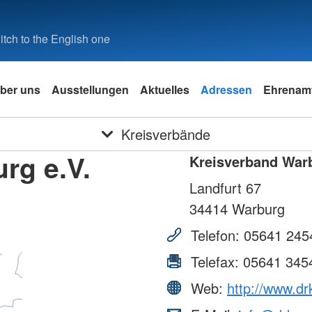
tch to the English one
ber uns
Ausstellungen
Aktuelles
Adressen
Ehrenam
Kreisverbände
rg e.V.
Kreisverband Warb
Landfurt 67
34414
Warburg
Telefon:
05641 245
Telefax:
05641 345
Web:
http://www.dr