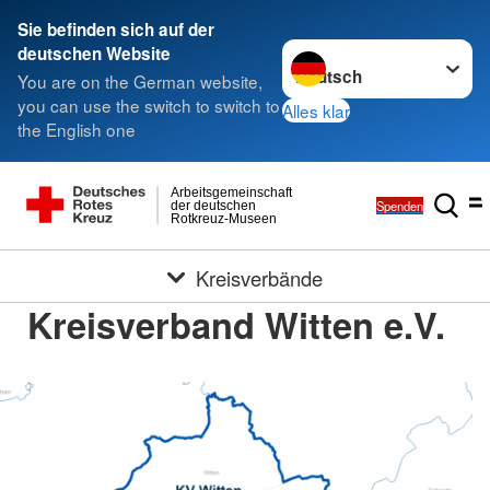
Sie befinden sich auf der
Sprache wechseln zu
deutschen Website
You are on the German website,
you can use the switch to switch to
Alles klar
the English one
Arbeitsgemeinschaft
Spenden
der deutschen
Rotkreuz-Museen
Kreisverbände
Kreisverband Witten e.V.