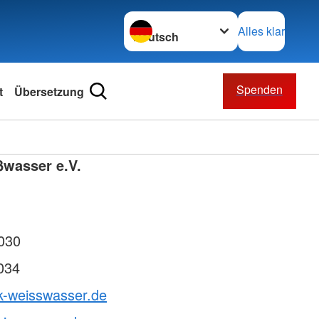
Sprache wechseln zu
Alles klar
Spenden
t
Übersetzung
ßwasser e.V.
030
034
k-weisswasser.de