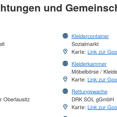
chtungen und Gemeinsc
Kleidercontainer
lt
Sozialmarkt
Karte:
Link zur Go
Kleiderkammer
Möbelbörse / Klei
Karte:
Link zur Go
Rettungswache
r Oberlausitz
DRK SOL gGmbH
Karte:
Link zur Go