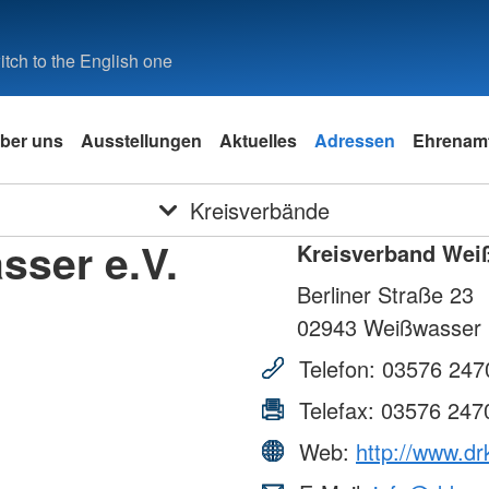
tch to the English one
ber uns
Ausstellungen
Aktuelles
Adressen
Ehrenam
Kreisverbände
sser e.V.
Kreisverband Wei
Berliner Straße 23
02943
Weißwasser
Telefon:
03576 247
Telefax:
03576 247
Web:
http://www.dr