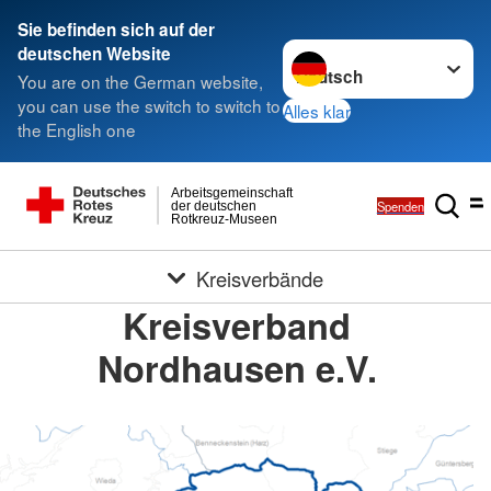
Sie befinden sich auf der
Sprache wechseln zu
deutschen Website
You are on the German website,
you can use the switch to switch to
Alles klar
the English one
Arbeitsgemeinschaft
Spenden
der deutschen
Rotkreuz-Museen
Kreisverbände
Kreisverband
Nordhausen e.V.