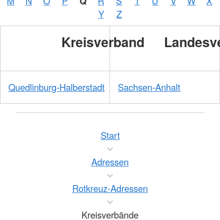
M
N
O
P
Q
R
S
T
U
V
W
X
Y
Z
Kreisverband
Landesv
Quedlinburg-Halberstadt
Sachsen-Anhalt
Start
Adressen
Rotkreuz-Adressen
Kreisverbände