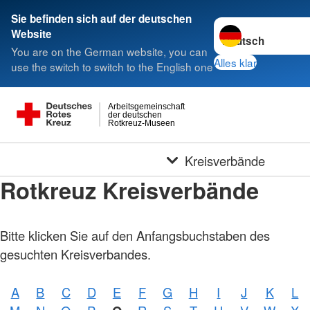
Sie befinden sich auf der deutschen
Sprache wechseln 
Website
You are on the German website, you can
Alles klar
use the switch to switch to the English one
Arbeitsgemeinschaft
der deutschen
Rotkreuz-Museen
Kreisverbände
Rotkreuz Kreisverbände
Bitte klicken Sie auf den Anfangsbuchstaben des
gesuchten Kreisverbandes.
A
B
C
D
E
F
G
H
I
J
K
L