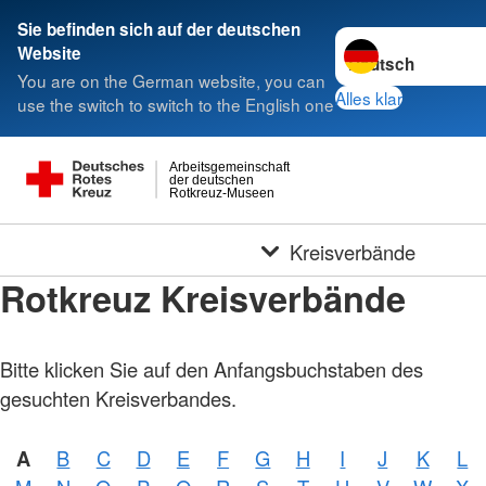
Sie befinden sich auf der deutschen
Sprache wechseln 
Website
You are on the German website, you can
Alles klar
use the switch to switch to the English one
Arbeitsgemeinschaft
der deutschen
Rotkreuz-Museen
Kreisverbände
Rotkreuz Kreisverbände
Bitte klicken Sie auf den Anfangsbuchstaben des
gesuchten Kreisverbandes.
A
B
C
D
E
F
G
H
I
J
K
L