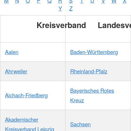
M
N
O
P
Q
R
S
T
U
V
W
X
Y
Z
Kreisverband
Landesv
Aalen
Baden-Württemberg
Ahrweiler
Rheinland-Pfalz
Bayerisches Rotes
Aichach-Friedberg
Kreuz
Akademischer
Sachsen
Kreisverband Leipzig