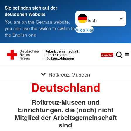
Sie befinden sich auf der
Sprache wechseln zu
deutschen Website
You are on the German website,
you can use the switch to switch to
Alles klar
the English one
Arbeitsgemeinschaft
Spenden
der deutschen
Rotkreuz-Museen
Rotkreuz-Museen
Deutschland
Rotkreuz-Museen und
Einrichtungen, die (noch) nicht
Mitglied der Arbeitsgemeinschaft
sind